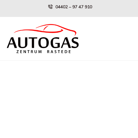
Skip
04402 – 97 47 910
to
content