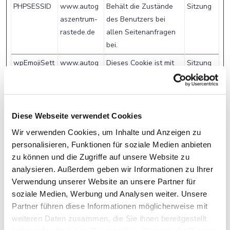
PHPSESSID
www.autog
Behält die Zustände
Sitzung
aszentrum-
des Benutzers bei
rastede.de
allen Seitenanfragen
bei.
wpEmojiSett
www.autog
Dieses Cookie ist mit
Sitzung
ingsSupport
aszentrum-
einem Bündel von
s
rastede.de
Cookies verbunden, die
dem Zweck der
Bereitstellung und
Diese Webseite verwendet Cookies
Präsentation von
Wir verwenden Cookies, um Inhalte und Anzeigen zu
Inhalten dienen. Die
personalisieren, Funktionen für soziale Medien anbieten
Cookies behalten den
zu können und die Zugriffe auf unsere Website zu
korrekten Zustand von
analysieren. Außerdem geben wir Informationen zu Ihrer
Schriftart,
Verwendung unserer Website an unsere Partner für
Blog-/Bildschieberegle
soziale Medien, Werbung und Analysen weiter. Unsere
rn, Farbthemen und
Partner führen diese Informationen möglicherweise mit
anderen Website-
weiteren Daten zusammen, die Sie ihnen bereitgestellt
Einstellungen bei.