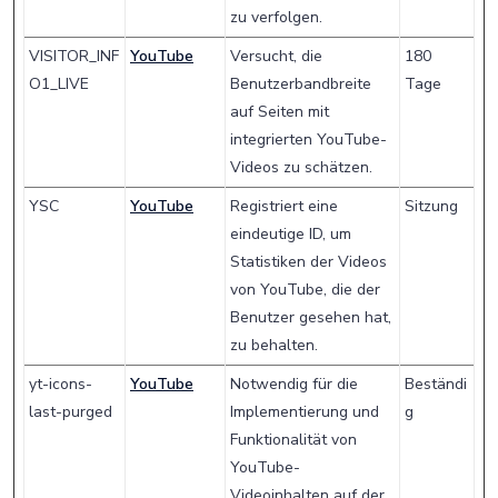
zu verfolgen.
VISITOR_INF
YouTube
Versucht, die
180
O1_LIVE
Benutzerbandbreite
Tage
auf Seiten mit
integrierten YouTube-
Videos zu schätzen.
YSC
YouTube
Registriert eine
Sitzung
eindeutige ID, um
Statistiken der Videos
von YouTube, die der
Benutzer gesehen hat,
zu behalten.
yt-icons-
YouTube
Notwendig für die
Beständi
last-purged
Implementierung und
g
Funktionalität von
YouTube-
Videoinhalten auf der