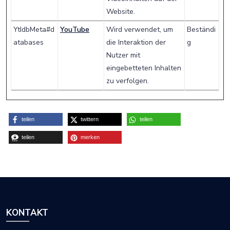
Website.
YtIdbMeta#d
YouTube
Wird verwendet, um
Beständi
atabases
die Interaktion der
g
Nutzer mit
eingebetteten Inhalten
zu verfolgen.
teilen
twittern
teilen
teilen
merken
KONTAKT