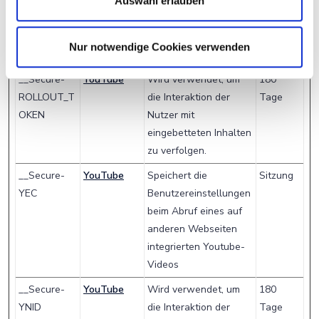
welche und wie viele
Auswahl erlauben
Share-Buttons dem
Besucher angezeigt
Nur notwendige Cookies verwenden
werden.
__Secure-
YouTube
Wird verwendet, um
180
ROLLOUT_T
die Interaktion der
Tage
OKEN
Nutzer mit
eingebetteten Inhalten
zu verfolgen.
__Secure-
YouTube
Speichert die
Sitzung
YEC
Benutzereinstellungen
beim Abruf eines auf
anderen Webseiten
integrierten Youtube-
Videos
__Secure-
YouTube
Wird verwendet, um
180
YNID
die Interaktion der
Tage