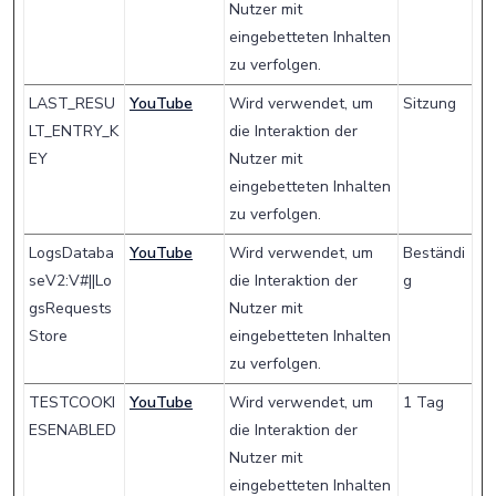
Nutzer mit
eingebetteten Inhalten
zu verfolgen.
LAST_RESU
YouTube
Wird verwendet, um
Sitzung
LT_ENTRY_K
die Interaktion der
EY
Nutzer mit
eingebetteten Inhalten
zu verfolgen.
LogsDataba
YouTube
Wird verwendet, um
Beständi
seV2:V#||Lo
die Interaktion der
g
gsRequests
Nutzer mit
Store
eingebetteten Inhalten
zu verfolgen.
TESTCOOKI
YouTube
Wird verwendet, um
1 Tag
ESENABLED
die Interaktion der
Nutzer mit
eingebetteten Inhalten