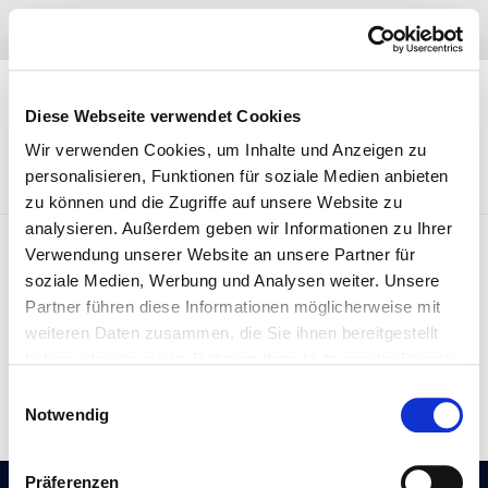
Skip
04402 – 97 47 910
to
content
Diese Webseite verwendet Cookies
Wir verwenden Cookies, um Inhalte und Anzeigen zu
personalisieren, Funktionen für soziale Medien anbieten
zu können und die Zugriffe auf unsere Website zu
analysieren. Außerdem geben wir Informationen zu Ihrer
Verwendung unserer Website an unsere Partner für
soziale Medien, Werbung und Analysen weiter. Unsere
Partner führen diese Informationen möglicherweise mit
Keine Kommentare
Azr_admin
27. September 2010
weiteren Daten zusammen, die Sie ihnen bereitgestellt
haben oder die sie im Rahmen Ihrer Nutzung der Dienste
lpg autogas einbau
gesammelt haben. Sie geben Einwilligung zu unseren
Einwilligungsauswahl
Cookies, wenn Sie unsere Webseite weiterhin nutzen.
Notwendig
Präferenzen