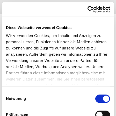
Skip
04402 – 97 47 910
to
content
Diese Webseite verwendet Cookies
Wir verwenden Cookies, um Inhalte und Anzeigen zu
personalisieren, Funktionen für soziale Medien anbieten
zu können und die Zugriffe auf unsere Website zu
analysieren. Außerdem geben wir Informationen zu Ihrer
Verwendung unserer Website an unsere Partner für
soziale Medien, Werbung und Analysen weiter. Unsere
Rüsten Sie nun auf Autogas um!
Partner führen diese Informationen möglicherweise mit
Rüsten Sie innerhalb von 48h auf Autogas um. Mit einem
weiteren Daten zusammen, die Sie ihnen bereitgestellt
einfachen Autogaseinbau und über 6000 Autogastankstellen in
haben oder die sie im Rahmen Ihrer Nutzung der Dienste
gesammelt haben. Sie geben Einwilligung zu unseren
Deutschland, sind Sie in kürzester Zeit umweltbewusst und
Einwilligungsauswahl
Cookies, wenn Sie unsere Webseite weiterhin nutzen.
günstig unterwegs.
Notwendig
Präferenzen