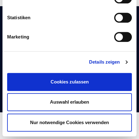
Statistiken
KONTAKT
Marketing
Autogaszentrum Rastede GmbH
Am Nordkreuz 8
26180 Rastede
Details zeigen
T. 0 44 02 – 97 47 91-0
F. 0 44 02 – 86 95 77
Cookies zulassen
azr-autogas@ewe.net
Auswahl erlauben
Autogaszentrum Rastede
Nur notwendige Cookies verwenden