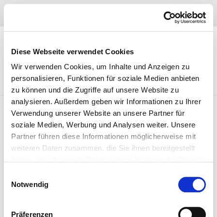
Skip
04402 – 97 47 910
to
content
Diese Webseite verwendet Cookies
Wir verwenden Cookies, um Inhalte und Anzeigen zu
personalisieren, Funktionen für soziale Medien anbieten
zu können und die Zugriffe auf unsere Website zu
analysieren. Außerdem geben wir Informationen zu Ihrer
Verwendung unserer Website an unsere Partner für
soziale Medien, Werbung und Analysen weiter. Unsere
Autogasumbau in Oldenburg
Partner führen diese Informationen möglicherweise mit
Sie wollen endlich günstig tanken? Es scheint unmöglich, aber
weiteren Daten zusammen, die Sie ihnen bereitgestellt
Auto fahren kann Spaß machen und günstig sein! Wer sein Auto
haben oder die sie im Rahmen Ihrer Nutzung der Dienste
gesammelt haben. Sie geben Einwilligung zu unseren
auf Autogas umrüstet, kann bei jedem Meter Geld sparen. Der
Einwilligungsauswahl
Cookies, wenn Sie unsere Webseite weiterhin nutzen.
neue Flüssigkraftstoff kostet nur die Hälfte pro Liter, vom Benzin-
Notwendig
oder Dieselpreis. Autogas wird auch LPG genannt und ist ein
Nebenprodukt, welches bei der Erdölförderung
Präferenzen