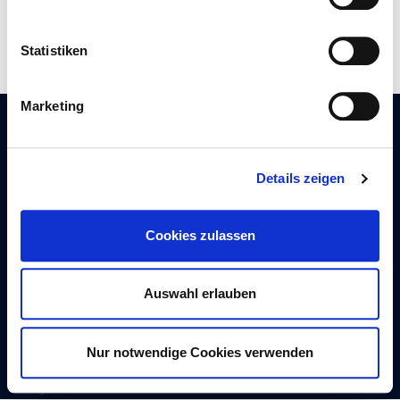
1
2
3
4
…
57
Statistiken
Marketing
KONTAKT
Details zeigen
Autogaszentrum Rastede GmbH
Am Nordkreuz 8
Cookies zulassen
26180 Rastede
T. 0 44 02 – 97 47 91-0
Auswahl erlauben
F. 0 44 02 – 86 95 77
azr-autogas@ewe.net
Nur notwendige Cookies verwenden
Autogaszentrum Rastede