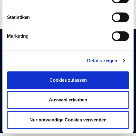
Statistiken
Marketing
KONTAKT
Details zeigen
Autogaszentrum Rastede GmbH
Am Nordkreuz 8
Cookies zulassen
26180 Rastede
T. 0 44 02 – 97 47 91-0
Auswahl erlauben
F. 0 44 02 – 86 95 77
azr-autogas@ewe.net
Nur notwendige Cookies verwenden
Autogaszentrum Rastede