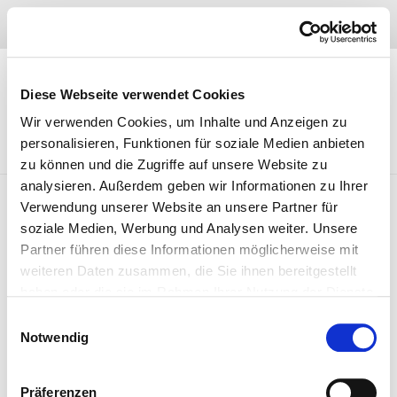
Skip
04402 – 97 47 910
to
content
Diese Webseite verwendet Cookies
Wir verwenden Cookies, um Inhalte und Anzeigen zu
personalisieren, Funktionen für soziale Medien anbieten
zu können und die Zugriffe auf unsere Website zu
analysieren. Außerdem geben wir Informationen zu Ihrer
Verwendung unserer Website an unsere Partner für
soziale Medien, Werbung und Analysen weiter. Unsere
Partner führen diese Informationen möglicherweise mit
Keine Kommentare
Azr_admin
24. März 2011
weiteren Daten zusammen, die Sie ihnen bereitgestellt
haben oder die sie im Rahmen Ihrer Nutzung der Dienste
gesammelt haben. Sie geben Einwilligung zu unseren
Einwilligungsauswahl
Cookies, wenn Sie unsere Webseite weiterhin nutzen.
Notwendig
Präferenzen